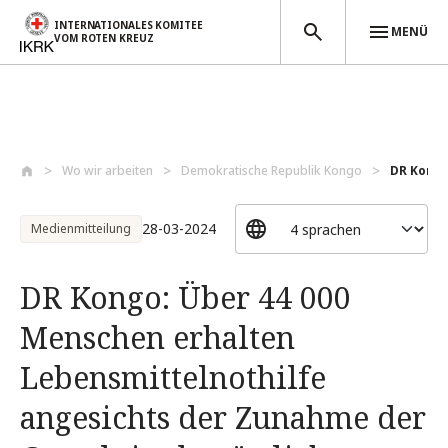
INTERNATIONALES KOMITEE
MENÜ
VOM ROTEN KREUZ
Direkt zum Inhalt
Wo wir arbeiten
Demokratische Republik Kongo
DR Kongo
28-03-2024
Medienmitteilung
DR Kongo: Über 44 000
Menschen erhalten
Lebensmittelnothilfe
angesichts der Zunahme der