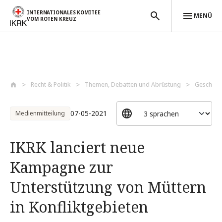
INTERNATIONALES KOMITEE
MENÜ
VOM ROTEN KREUZ
Direkt zum Inhalt
Recht & Politik
Themen, Debatten und Abrüstung
Geschütz
07-05-2021
Medienmitteilung
IKRK lanciert neue
Kampagne zur
Unterstützung von Müttern
in Konfliktgebieten