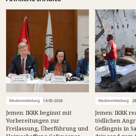
Medienmitteilung
14-05-2026
Medienmitteilung
28
Jemen: IKRK beginnt mit
Jemen: IKRK rea
Vorbereitungen zur
tödlichen Angri
Freilassung, Überführung und
Gefängnis in S