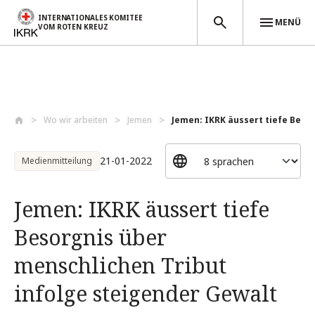
INTERNATIONALES KOMITEE
MENÜ
VOM ROTEN KREUZ
Direkt zum Inhalt
Wo wir arbeiten
Jemen
Jemen: IKRK äussert tiefe Besor
21-01-2022
Medienmitteilung
Jemen: IKRK äussert tiefe
Besorgnis über
menschlichen Tribut
infolge steigender Gewalt