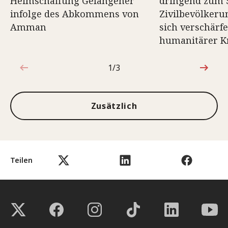
Heimschaffung Gefangener
dringend zum 
infolge des Abkommens von
Zivilbevölkeru
Amman
sich verschärf
humanitärer Kr
1/3
1von3
Zusätzlich
Teilen