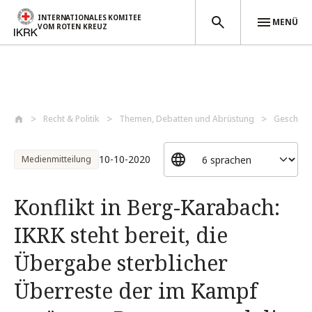
INTERNATIONALES KOMITEE
MENÜ
VOM ROTEN KREUZ
Direkt zum Inhalt
Recht & Politik
Themen, Debatten und Abrüstung
Geschütz
10-10-2020
Medienmitteilung
Konflikt in Berg-Karabach:
IKRK steht bereit, die
Übergabe sterblicher
Überreste der im Kampf