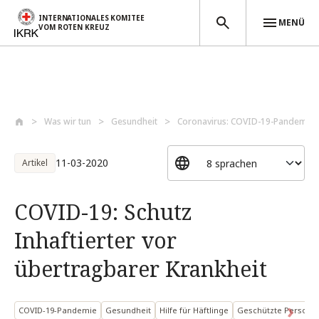
INTERNATIONALES KOMITEE
MENÜ
VOM ROTEN KREUZ
Direkt zum Inhalt
Was wir tun
Gesundheit
Coronavirus: COVID-19-Pandemie
11-03-2020
Artikel
COVID-19: Schutz
Inhaftierter vor
übertragbarer Krankheit
COVID-19-Pandemie
Gesundheit
Hilfe für Häftlinge
Geschützte Personen