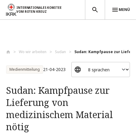
INTERNATIONALES KOMITEE
MENÜ
VOM ROTEN KREUZ
Direkt zum Inhalt
Wo wir arbeiten
Sudan
Sudan: Kampfpause zur Lieferun
21-04-2023
Medienmitteilung
Sudan: Kampfpause zur
Lieferung von
medizinischem Material
nötig