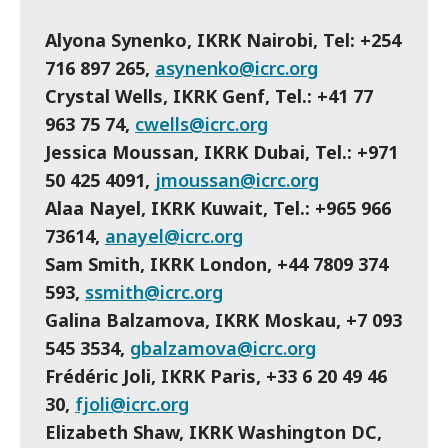
Alyona Synenko, IKRK Nairobi, Tel: +254
716 897 265,
asynenko@icrc.org
Crystal Wells, IKRK Genf, Tel.: +41 77
963 75 74,
cwells@icrc.org
Jessica Moussan, IKRK Dubai, Tel.: +971
50 425 4091,
jmoussan@icrc.org
Alaa Nayel, IKRK Kuwait, Tel.: +965 966
73614,
anayel@icrc.org
Sam Smith, IKRK London, +44 7809 374
593,
ssmith@icrc.org
Galina Balzamova, IKRK Moskau, +7 093
545 3534,
gbalzamova@icrc.org
Frédéric Joli, IKRK Paris, +33 6 20 49 46
30,
fjoli@icrc.org
Elizabeth Shaw, IKRK Washington DC,