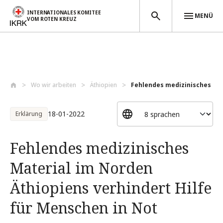
INTERNATIONALES KOMITEE
MENÜ
VOM ROTEN KREUZ
Direkt zum Inhalt
Wo wir arbeiten
Äthiopien
Fehlendes medizinisches Mat
18-01-2022
Erklärung
Fehlendes medizinisches
Material im Norden
Äthiopiens verhindert Hilfe
für Menschen in Not