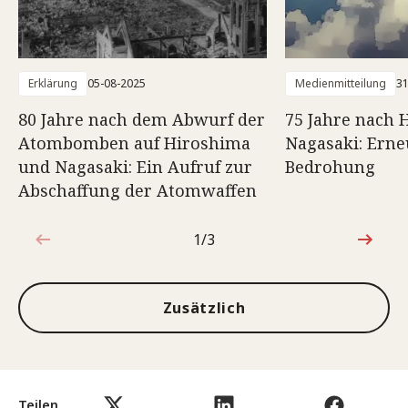
Erklärung
05-08-2025
Medienmitteilung
31
80 Jahre nach dem Abwurf der
75 Jahre nach 
Atombomben auf Hiroshima
Nagasaki: Erne
und Nagasaki: Ein Aufruf zur
Bedrohung
Abschaffung der Atomwaffen
1/3
1von3
Zusätzlich
Teilen