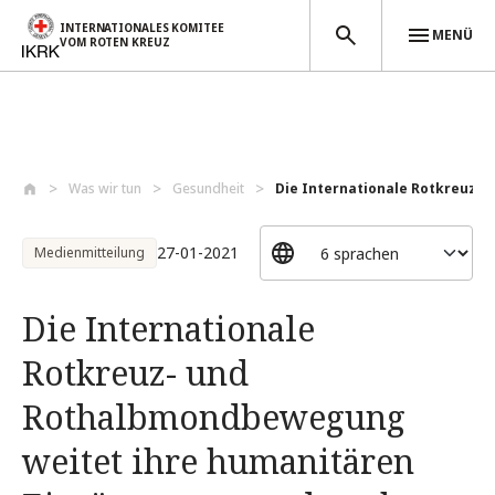
INTERNATIONALES KOMITEE
MENÜ
VOM ROTEN KREUZ
Direkt zum Inhalt
Was wir tun
Gesundheit
Die Internationale Rotkreuz- u
27-01-2021
Medienmitteilung
Die Internationale
Rotkreuz- und
Rothalbmondbewegung
weitet ihre humanitären