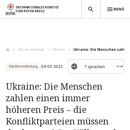
INTERNATIONALES KOMITEE
MENÜ
VOM ROTEN KREUZ
Direkt zum Inhalt
Wo wir arbeiten
Ukraine
Ukraine: Die Menschen zahlen 
04-03-2022
Medienmitteilung
Ukraine: Die Menschen
zahlen einen immer
höheren Preis – die
Konfliktparteien müssen