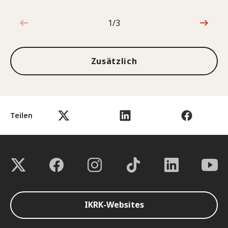
1/3
1von3
Zusätzlich
Teilen
IKRK-Websites