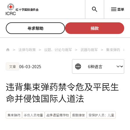
跳至主要内容
菜单
红十字国际委员会
寻求帮助
捐款
法律与政策
议题、讨论与裁军
武器与裁军
集束弹药
06-03-2025
文章
违背集束弹药禁令危及平民生
命并侵蚀国际人道法
集束弹药
杀伤人员地雷
战争遗留爆炸物
假肢康复
受保护人员：儿童