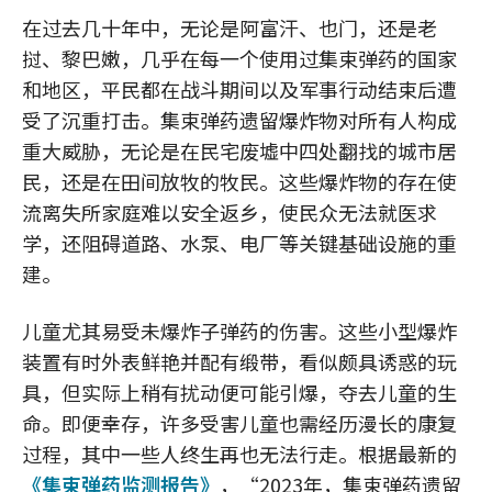
在过去几十年中，无论是阿富汗、也门，还是老
挝、黎巴嫩，几乎在每一个使用过集束弹药的国家
和地区，平民都在战斗期间以及军事行动结束后遭
受了沉重打击。集束弹药遗留爆炸物对所有人构成
重大威胁，无论是在民宅废墟中四处翻找的城市居
民，还是在田间放牧的牧民。这些爆炸物的存在使
流离失所家庭难以安全返乡，使民众无法就医求
学，还阻碍道路、水泵、电厂等关键基础设施的重
建。
儿童尤其易受未爆炸子弹药的伤害。这些小型爆炸
装置有时外表鲜艳并配有缎带，看似颇具诱惑的玩
具，但实际上稍有扰动便可能引爆，夺去儿童的生
命。即便幸存，许多受害儿童也需经历漫长的康复
过程，其中一些人终生再也无法行走。根据最新的
《集束弹药监测报告》
，“2023年，集束弹药遗留