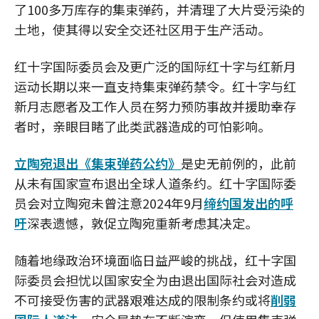
了100多万库存的集束弹药，并清理了大片受污染的
土地，使其得以安全交还社区用于生产活动。
红十字国际委员会及更广泛的国际红十字与红新月
运动长期以来一直支持集束弹药禁令。红十字与红
新月志愿者及工作人员在努力预防事故并援助幸存
者时，亲眼目睹了此类武器造成的可怕影响。
立陶宛退出《集束弹药公约》
是史无前例的，此前
从未有国家宣布退出全球人道条约。红十字国际委
员会对立陶宛未曾注意2024年9月
缔约国发出的呼
吁
深表遗憾，敦促立陶宛重新考虑其决定。
随着地缘政治环境面临日益严峻的挑战，红十字国
际委员会担忧以国家安全为由退出国际社会对造成
不可接受伤害的武器艰难达成的限制条约或将
削弱