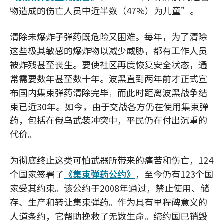
物造成的伤亡人员中近半数（47%）为儿童”。
清除未爆炸子弹药既危险又困难。每年，为了清除
这些极其敏感的爆炸物以减少威胁，都有工作人员
被炸残甚至丧生。要使社区再度恢复安全状态，通
常需要数年甚至数十年。波黑直到两年前才正式宣
布国内集束弹药清除完毕，而此时距离波黑战争结
束已近30年。如今，由于交战各方仍在使用集束弹
药，包括在俄乌武装冲突中，平民仍在付出沉重的
代价。
为彻底终止这类可怕武器所带来的痛苦和伤亡，124
个国家签署了
《集束弹药公约》
，至今仍有123个国
家受其约束。该公约于2008年通过，禁止使用、储
存、生产和转让集束弹药。作为具有里程碑意义的
人道条约，它帮助挽救了无数生命。缔约国已销毁