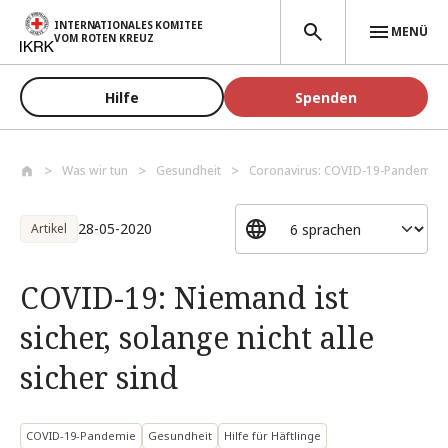
Direkt zum Inhalt
INTERNATIONALES KOMITEE
MENÜ
VOM ROTEN KREUZ
Hilfe
Spenden
Was wir tun
Gesundheit
Coronavirus: COVID-19-Pandemie
28-05-2020
Artikel
COVID-19: Niemand ist
sicher, solange nicht alle
sicher sind
COVID-19-Pandemie
Gesundheit
Hilfe für Häftlinge