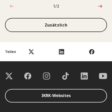
1/3
1von3
Zusätzlich
Teilen
IKRK-Websites