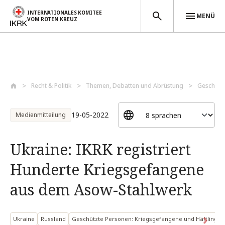
INTERNATIONALES KOMITEE
MENÜ
VOM ROTEN KREUZ
Direkt zum Inhalt
Recht & Politik
Themen, Debatten und Abrüstung
Geschütz
19-05-2022
Medienmitteilung
Ukraine: IKRK registriert
Hunderte Kriegsgefangene
aus dem Asow-Stahlwerk
Ukraine
Russland
Geschützte Personen: Kriegsgefangene und Häftlinge