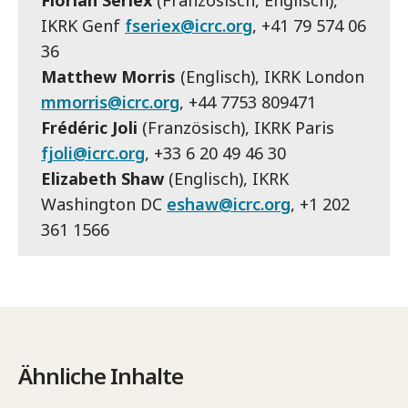
Florian Seriex
(Französisch, Englisch),
IKRK Genf
fseriex@icrc.org
, +41 79 574 06
36
Matthew Morris
(Englisch), IKRK London
mmorris@icrc.org
, +44 7753 809471
Frédéric Joli
(Französisch), IKRK Paris
fjoli@icrc.org
, +33 6 20 49 46 30
Elizabeth Shaw
(Englisch), IKRK
Washington DC
eshaw@icrc.org
, +1 202
361 1566
Ähnliche Inhalte