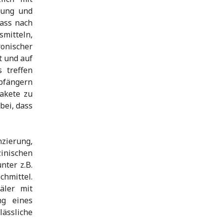
tung und
ass nach
smitteln,
onischer
t und auf
 treffen
pfängern
Pakete zu
bei, dass
zierung,
inischen
nter z.B.
hmittel.
äler mit
ng eines
lässliche