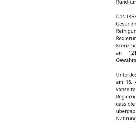
Rund-um-
Das IKR
Gesund
Reinigu
Regierun
Kreuz li
an 121
Gewahrsa
Unterdes
am 16. 
vonseit
Regierun
dass die
überga
Nahrung