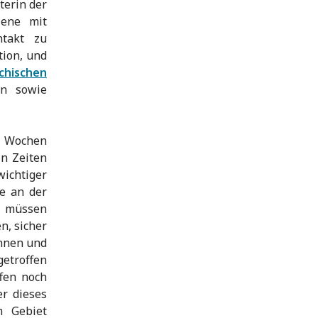
terin der
jene mit
ntakt zu
ion, und
chischen
ln sowie
n Wochen
In Zeiten
wichtiger
he an der
n müssen
n, sicher
önnen und
etroffen
ffen noch
er dieses
m Gebiet