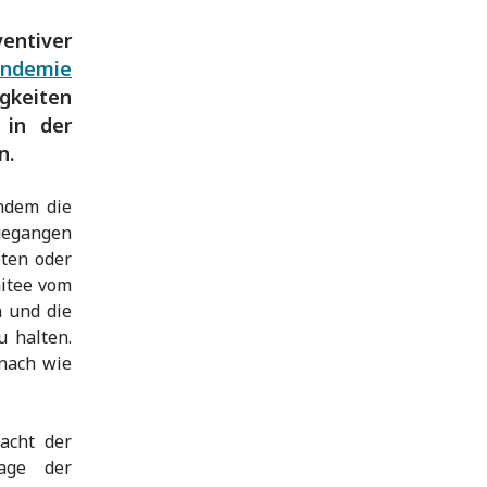
entiver
andemie
gkeiten
 in der
n.
hdem die
gegangen
eten oder
mitee vom
n und die
 halten.
 nach wie
cht der
age der