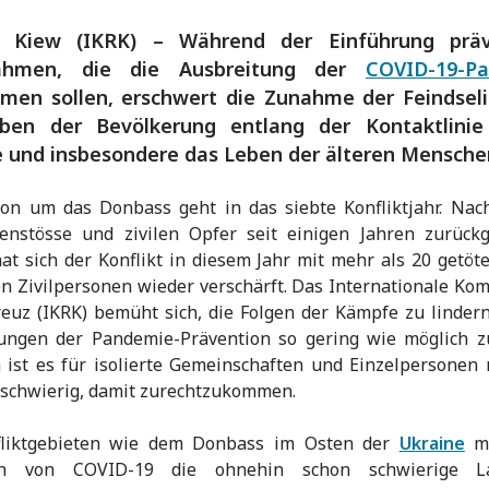
 Kiew (IKRK) – Während der Einführung präv
ahmen, die die Ausbreitung der
COVID-19-P
men sollen, erschwert die Zunahme der Feindseli
ben der Bevölkerung entlang der Kontaktlinie
 und insbesondere das Leben der älteren Mensche
ion um das Donbass geht in das siebte Konfliktjahr. Nac
nstösse und zivilen Opfer seit einigen Jahren zurück
at sich der Konflikt in diesem Jahr mit mehr als 20 getöt
en Zivilpersonen wieder verschärft. Das Internationale Ko
euz (IKRK) bemüht sich, die Folgen der Kämpfe zu linder
ungen der Pandemie-Prävention so gering wie möglich zu
ist es für isolierte Gemeinschaften und Einzelpersonen
 schwierig, damit zurechtzukommen.
fliktgebieten wie dem Donbass im Osten der
Ukraine
ma
ch von COVID-19 die ohnehin schon schwierige L