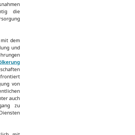
ssnahmen
tig die
rsorgung
 mit dem
idung und
kehrungen
völkerung
lschaften
rontiert
agung von
entlichen
nter auch
gang zu
Diensten
lich mit