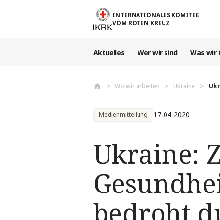
Direkt zum Inhalt
INTERNATIONALES KOMITEE
VOM ROTEN KREUZ
Aktuelles
Wer wir sind
Was wir 
Wo wir arbeiten
Ukraine
Ukr
17-04-2020
Medienmitteilung
Ukraine: 
Gesundhei
bedroht d