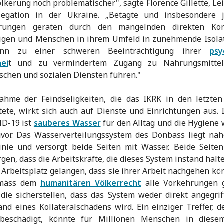
ölkerung noch problematischer", sagte Florence Gillette, Lei
legation in der Ukraine. „Betagte und insbesondere 
rungen geraten durch den mangelnden direkten Ko
igen und Menschen in ihrem Umfeld in zunehmende Isolat
ann zu einer schweren Beeinträchtigung ihrer
psy
ei
t und zu vermindertem Zugang zu Nahrungsmitte
schen und sozialen Diensten führen."
ahme der Feindseligkeiten, die das IKRK in den letzte
ete, wirkt sich auch auf Dienste und Einrichtungen aus. 
ID-19 ist
sauberes Wasser
für den Alltag und die Hygiene 
uvor. Das Wasserverteilungssystem des Donbass liegt na
linie und versorgt beide Seiten mit Wasser. Beide Seite
rgen, dass die Arbeitskräfte, die dieses System instand halte
 Arbeitsplatz gelangen, dass sie ihrer Arbeit nachgehen k
emäss dem
humanitären Völkerrecht
alle Vorkehrungen g
die sicherstellen, dass das System weder direkt angegri
nd eines Kollateralschadens wird. Ein einziger Treffer, d
beschädigt, könnte für Millionen Menschen in diese