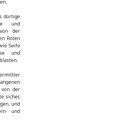
en.
s dortige
ete und
 von der
hen Roten
wie Seife
sse und
blasten.
ermittler
fangenen
 von der
e sicher,
igen, und
eln und