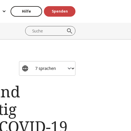
Hilfe
Spenden
und
tig
 COVID-19