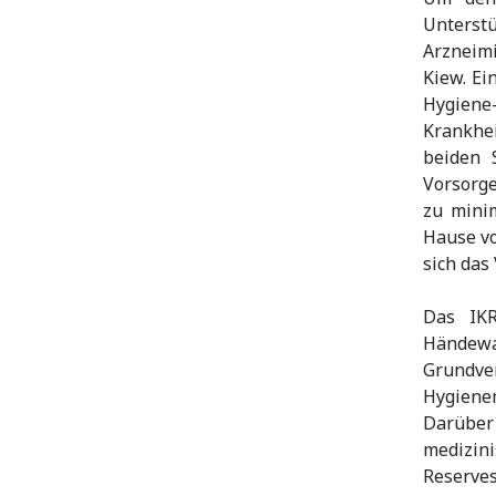
Unterst
Arzneim
Kiew. Ei
Hygiene
Krankhei
beiden 
Vorsorg
zu minim
Hause vo
sich das 
Das IKR
Händewa
Grundver
Hygiene
Darüber
medizin
Reserves