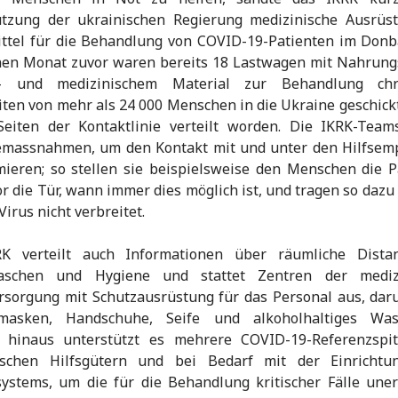
ützung der ukrainischen Regierung medizinische Ausrüs
ittel für die Behandlung von COVID-19-Patienten im Donb
nen Monat zuvor waren bereits 18 Lastwagen mit Nahrung
- und medizinischem Material zur Behandlung chr
ten von mehr als 24 000 Menschen in die Ukraine geschick
Seiten der Kontaktlinie verteilt worden. Die IKRK-Teams
emassnahmen, um den Kontakt mit und unter den Hilfsem
ieren; so stellen sie beispielsweise den Menschen die 
r die Tür, wann immer dies möglich ist, und tragen so dazu 
Virus nicht verbreitet.
K verteilt auch Informationen über räumliche Distan
schen und Hygiene und stattet Zentren der mediz
sorgung mit Schutzausrüstung für das Personal aus, daru
masken, Handschuhe, Seife und alkoholhaltiges Wasc
 hinaus unterstützt es mehrere COVID-19-Referenzspit
ischen Hilfsgütern und bei Bedarf mit der Einrichtu
ystems, um die für die Behandlung kritischer Fälle uner