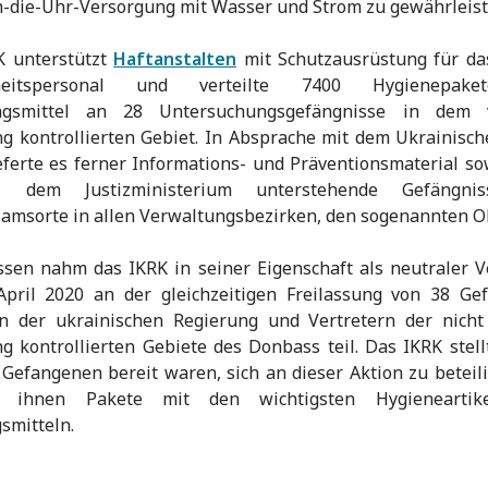
die-Uhr-Versorgung mit Wasser und Strom zu gewährleist
K unterstützt
Haftanstalten
mit Schutzausrüstung für da
heitspersonal und verteilte 7400 Hygienepak
ngsmittel an 28 Untersuchungsgefängnisse in dem
g kontrollierten Gebiet. In Absprache mit dem Ukrainisc
eferte es ferner Informations- und Präventionsmaterial so
 dem Justizministerium unterstehende Gefängni
msorte in allen Verwaltungsbezirken, den sogenannten O
sen nahm das IKRK in seiner Eigenschaft als neutraler V
April 2020 an der gleichzeitigen Freilassung von 38 Ge
en der ukrainischen Regierung und Vertretern der nicht
g kontrollierten Gebiete des Donbass teil. Das IKRK stellt
 Gefangenen bereit waren, sich an dieser Aktion zu beteil
b ihnen Pakete mit den wichtigsten Hygieneartik
smitteln.