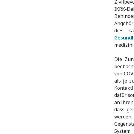
Zivilbev
IKRK-De
Behinde
Angehör
dies k
Gesundh
medizini
Die Zun
beobacht
von COV
als je z
Kontakt
dafür so
an ihren
dass g
werden, 
Gegensta
System 