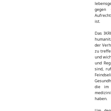
lebensg
gegen 
Aufrech
ist.
Das IKR
humanitä
der Verh
zu treff
und wich
und Reg
sind, ru
Feindsel
Gesundhe
die im
medizin
haben.
Um den 