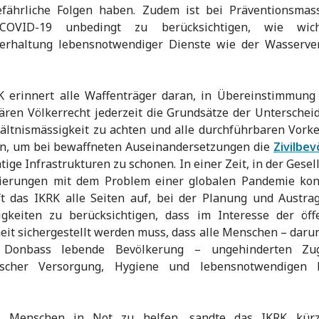
efährliche Folgen haben. Zudem ist bei Präventionsma
COVID-19 unbedingt zu berücksichtigen, wie wich
terhaltung lebensnotwendiger Dienste wie der Wasserve
K erinnert alle Waffenträger daran, in Übereinstimmung
ren Völkerrecht jederzeit die Grundsätze der Untersche
ältnismässigkeit zu achten und alle durchführbaren Vor
en, um bei bewaffneten Auseinandersetzungen die
Zivilbe
tige Infrastrukturen zu schonen. In einer Zeit, in der Gesel
ierungen mit dem Problem einer globalen Pandemie konf
ft das IKRK alle Seiten auf, bei der Planung und Austr
igkeiten zu berücksichtigen, dass im Interesse der öff
it sichergestellt werden muss, dass alle Menschen – daru
 Donbass lebende Bevölkerung – ungehinderten Zu
ischer Versorgung, Hygiene und lebensnotwendigen 
Menschen in Not zu helfen, sandte das IKRK kürz