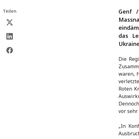
Genf /
Teilen
Massn
eindäm
das Le
Ukraine
Die Reg
Zusamme
waren, h
verletzt
Roten Kr
Auswirk
Dennoch 
vor sehr
„In Kon
Ausbru