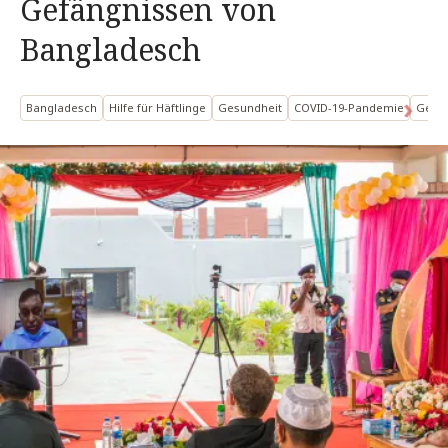
Gefängnissen von
Bangladesch
Bangladesch
Hilfe für Häftlinge
Gesundheit
COVID-19-Pandemie
Gesch