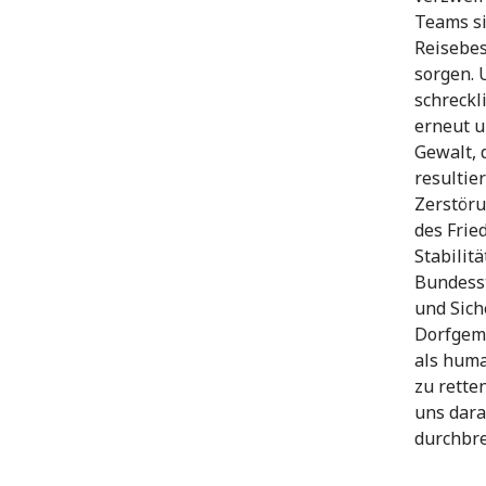
Teams si
Reisebes
sorgen. 
schreckl
erneut u
Gewalt, 
resultie
Zerstöru
des Frie
Stabilit
Bundesst
und Sich
Dorfgeme
als huma
zu rette
uns dara
durchbr