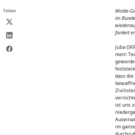
Wolde-Gab
Teilen
im Bundes
wiederau
fordert e
Juba (IKR
mein Tea
geworden
feststec
dass di
bewaffne
Ziviliste
vernicht
ist uns 
niederg
Auseina
im ganze
durchzu