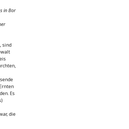
s in Bor
her
 sind
ewalt
eis
ürchten,
usende
 Ernten
den. Es
s)
ar, die