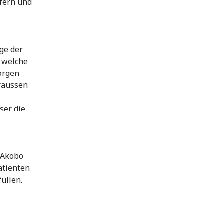
fern und
ge der
 welche
orgen
raussen
ser die
n
 Akobo
atienten
üllen.