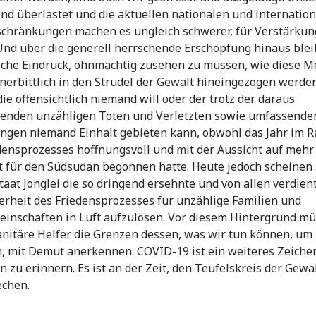
nd überlastet und die aktuellen nationalen und internatio
chränkungen machen es ungleich schwerer, für Verstärkun
Und über die generell herrschende Erschöpfung hinaus blei
iche Eindruck, ohnmächtig zusehen zu müssen, wie diese 
nerbittlich in den Strudel der Gewalt hineingezogen werden
die offensichtlich niemand will oder der trotz der daraus
renden unzähligen Toten und Verletzten sowie umfassende
ngen niemand Einhalt gebieten kann, obwohl das Jahr im
densprozesses hoffnungsvoll und mit der Aussicht auf mehr
ät für den Südsudan begonnen hatte. Heute jedoch scheinen 
aat Jonglei die so dringend ersehnte und von allen verdien
erheit des Friedensprozesses für unzählige Familien und
inschaften in Luft aufzulösen. Vor diesem Hintergrund mü
nitäre Helfer die Grenzen dessen, was wir tun können, um
n, mit Demut anerkennen. COVID-19 ist ein weiteres Zeiche
n zu erinnern. Es ist an der Zeit, den Teufelskreis der Gewa
echen.