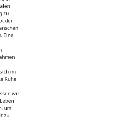
nalen
g zu
bt der
Menschen
. Eine
n
 Rahmen
sich im
te Ruhe
ssen wir
 Leben
n, um
lt zu