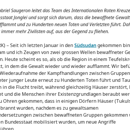
riel Saugeron leitet das Team des Internationalen Roten Kreuze
staat Jonglei und sorgt sich darum, dass die bewaffnete Gewalt
fflammt und zu Hunderten neuen Toten und Verletzten führt. Da
r immer mehr Zivilisten auf, aus der Gegend zu fliehen.
K) – Seit ich letzten Januar in den
Südsudan
gekommen bin,
m und ich Zeugen von zwei grossen Wellen bewaffneter G
. Heute scheint es so, als ob die Region in einem Teufelskr
kt, in dem die Gewalt wieder und wieder aufflammt. Wir bef
e Wiederaufnahme der Kampfhandlungen zwischen Gruppen
ter junger Leute erneut zu Hunderten Toten führt und Ta
n in die Flucht treibt, während gleichzeitig Häuser zerstört,
et und die Menschen ihrer Existenzgrundlagen beraubt wer
zu Ohren gekommen, dass in einigen Dörfern Häuser (Tukul
ebrannt wurden, nachdem es zu gewaltsamen
ndersetzungen zwischen bewaffneten Gruppen gekommen w
n Bundesstaat mobilisiert wurden, um neue Angriffe
führen.