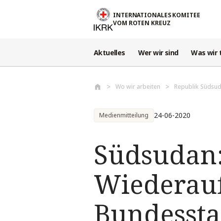
Direkt zum Inhalt
INTERNATIONALES KOMITEE
VOM ROTEN KREUZ
Aktuelles
Wer wir sind
Was wir 
Wo wir arbeiten
Republik Südsu
24-06-2020
Medienmitteilung
Südsudan:
Wiederau
Bundessta