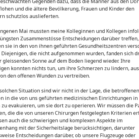
geschwächten Gegenden dazu, dass die Männer aus den Dör
flohen und die ältere Bevölkerung, Frauen und Kinder den
rn schutzlos auslieferten.
ngenen Mai mussten meine Kolleginnen und Kollegen infol
jüngsten Zusammenstösse Entscheidungen darüber treffen,
en sie in den von ihnen geführten Gesundheitszentren vers
 Diejenigen, die nicht aufgenommen wurden, fanden sich d
r gleissenden Sonne auf dem Boden liegend wieder. Ihre
gen konnten nichts tun, um ihre Schmerzen zu lindern, aus
von den offenen Wunden zu vertreiben.
 solchen Situation sind wir nicht in der Lage, die betroffene
 in die von uns geführten medizinischen Einrichtungen in
 zu evakuieren, um sie dort zu operieren. Wir müssen die P
n, die die von unseren Chirurgen festgelegten Kriterien erf
en auch die schwierigen und komplexen Aspekte im
hang mit der Sicherheitslage berücksichtigen, darunter
sweise Entscheidungen darüber, ob unsere Flugzeuge oder