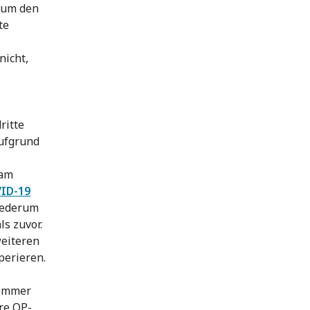
 um den
te
nicht,
ritte
aufgrund
 am
ID-19
iederum
s zuvor.
weiteren
perieren.
 immer
re OP-