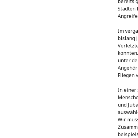
bereits 
Städten 
Angreife
Im verga
bislang 
Verletzt
konnten.
unter de
Angehöri
Fliegen 
In einer
Menschen
und Juba
auswähle
Wir müss
Zusammen
beispiel