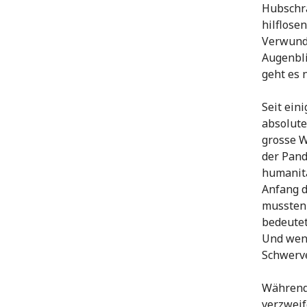
Hubschra
hilflose
Verwunde
Augenbli
geht es 
Seit ein
absolute
grosse W
der Pand
humanit
Anfang d
mussten 
bedeutet
Und wenn
Schwerve
Während 
verzweif