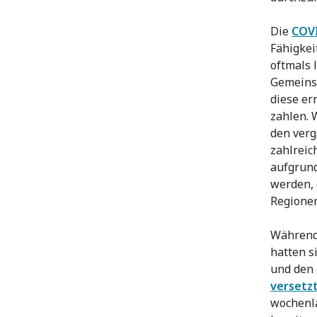
Die
COV
Fähigkei
oftmals 
Gemeinsc
diese er
zahlen. 
den ver
zahlreic
aufgrund
werden, 
Regionen
Während
hatten 
und den
versetz
wochenla