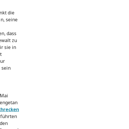
nkt die
n, seine
en, dass
ewalt zu
r sie in
t
nur
 sein
 Mai
mengetan
chrecken
, führten
 den