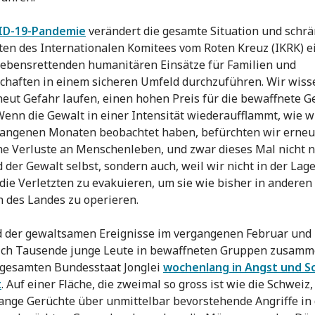
ID-19-Pandemie
verändert die gesamte Situation und schrä
ten des Internationalen Komitees vom Roten Kreuz (IKRK) ei
lebensrettenden humanitären Einsätze für Familien und
haften in einem sicheren Umfeld durchzuführen. Wir wiss
neut Gefahr laufen, einen hohen Preis für die bewaffnete G
Wenn die Gewalt in einer Intensität wiederaufflammt, wie wi
gangenen Monaten beobachtet haben, befürchten wir erneu
he Verluste an Menschenleben, und zwar dieses Mal nicht 
 der Gewalt selbst, sondern auch, weil wir nicht in der Lage
die Verletzten zu evakuieren, um sie wie bisher in anderen
 des Landes zu operieren.
 der gewaltsamen Ereignisse im vergangenen Februar und
sich Tausende junge Leute in bewaffneten Gruppen zusam
 gesamten Bundesstaat Jonglei
wochenlang in Angst und S
t
. Auf einer Fläche, die zweimal so gross ist wie die Schweiz
nge Gerüchte über unmittelbar bevorstehende Angriffe in