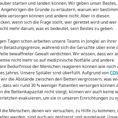
uber starten und landen können. Wir geben unser Bestes,
n Angehörigen die Gründe zu erläutern, warum wir bestimm
te versorgen können und andere nicht. Aber in diesen
cken, wenn sich die Frage stellt, wer gerettet wird und wer 
nicht mehr darum, was es bedeutet, sein Bestes zu geben.
igen Tagen schon arbeiten unsere Teams in Jonglei an ihrer
n Belastungsgrenze, während sich die Gerüchte über eine d
elle bewaffneter Gewalt verdichten. Wir wissen, dass wir 
emie nicht mehr so auf medizinische Notfälle und andere
äre Bedürfnisse der Menschen reagieren können wie noch
es Jahres. Unsere Spitäler sind überfüllt. Aufgrund von
COV
wir die Abstände zwischen den Betten vergrössern, was w
, dass wir rund 30 % weniger Patienten versorgen können al
 die Bettenkapazität nicht steigt, können wir auch keine 
rletzten evakuieren, um sie in unseren Einrichtungen zu o
die Menschen, denen wir versuchen, zu Hilfe zu kommen,
elter werden, sind auch wir gestresst und ausgelaugt. Unse