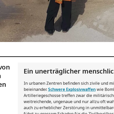
von
Ein unerträglicher menschlic
n
en
In urbanen Zentren befinden sich zivile und mi
beieinander.
Schwere Explosivwaffen
wie Bomb
Artilleriegeschosse treffen zwar die militärisch
weitreichende, ungenaue und nur allzu oft wa
auch zu erheblicher Zerstörung in unmittelbare
führt zu grossem Schaden für die Zivilbevölker