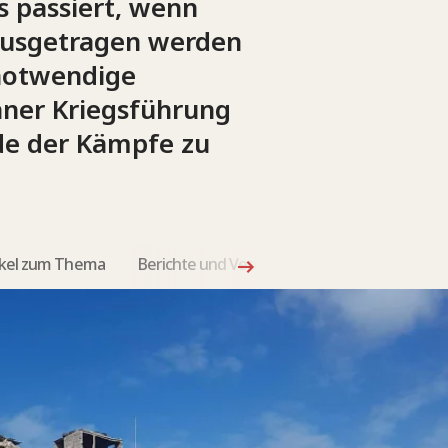
as passiert, wenn
 ausgetragen werden
snotwendige
aner Kriegsführung
nde der Kämpfe zu
ikel zum Thema
Berichte und Veröffentlichungen
Neuste