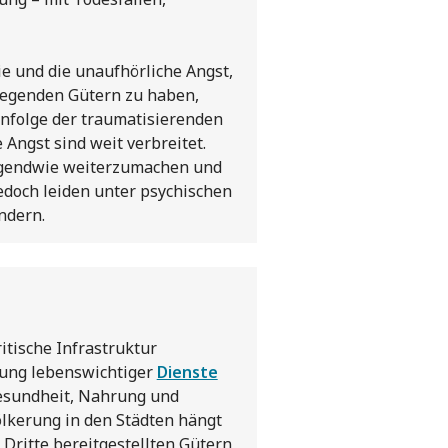
ie und die unaufhörliche Angst,
legenden Gütern zu haben,
infolge der traumatisierenden
 Angst sind weit verbreitet.
rgendwie weiterzumachen und
edoch leiden unter psychischen
ndern.
tische Infrastruktur
llung lebenswichtiger
Dienste
Gesundheit, Nahrung und
ölkerung in den Städten hängt
 Dritte bereitgestellten Gütern