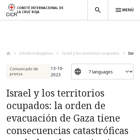
COMITÉ INTERNACIONAL DE
MENÚ
LA CRUZ ROJA
Pasar al contenido principal
Dónde trabajamos
Israel y los territorios ocupados
Israel
13-10-
Comunicado de
prensa
2023
Israel y los territorios
ocupados: la orden de
evacuación de Gaza tiene
consecuencias catastróficas