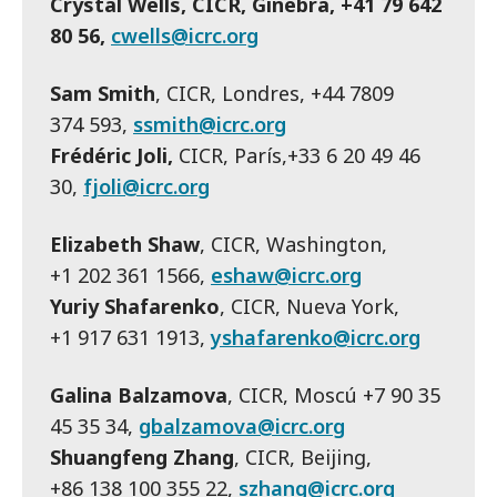
Crystal Wells, CICR, Ginebra, +41 79 642
80 56,
cwells@icrc.org
Sam Smith
, CICR, Londres, +44 7809
374 593,
ssmith@icrc.org
Frédéric Joli,
CICR, París,+33 6 20 49 46
30,
fjoli@icrc.org
Elizabeth Shaw
, CICR, Washington,
+1 202 361 1566,
eshaw@icrc.org
Yuriy Shafarenko
, CICR, Nueva York,
+1 917 631 1913,
yshafarenko@icrc.org
Galina Balzamova
, CICR, Moscú +7 90 35
45 35 34,
gbalzamova@icrc.org
Shuangfeng Zhang
, CICR, Beijing,
+86 138 100 355 22,
szhang@icrc.org