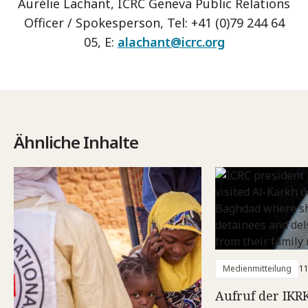
Aurélie Lachant, ICRC Geneva Public Relations
Officer / Spokesperson, Tel: +41 (0)79 244 64
05, E:
alachant@icrc.org
Ähnliche Inhalte
Medienmitteilung
11
Aufruf der IKR