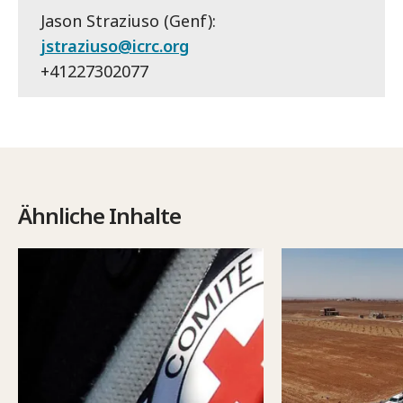
Jason Straziuso (Genf):
jstraziuso@icrc.org
+41227302077
Ähnliche Inhalte