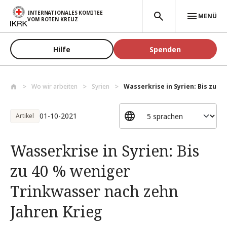
Direkt zum Inhalt
INTERNATIONALES KOMITEE
MENÜ
VOM ROTEN KREUZ
Hilfe
Spenden
Wo wir arbeiten
Syrien
Wasserkrise in Syrien: Bis zu 40
01-10-2021
Artikel
Wasserkrise in Syrien: Bis
zu 40 % weniger
Trinkwasser nach zehn
Jahren Krieg