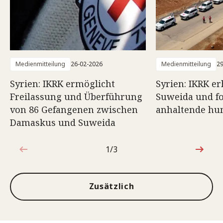
Medienmitteilung
26-02-2026
Medienmitteilung
29
Syrien: IKRK ermöglicht
Syrien: IKRK e
Freilassung und Überführung
Suweida und fo
von 86 Gefangenen zwischen
anhaltende hum
Damaskus und Suweida
1/3
1von3
Zusätzlich