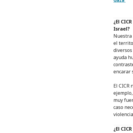
¿El CICR
Israel?
Nuestra 
el terri
diversos
ayuda hu
contrast
encarar 
El CICR 
ejemplo,
muy fuer
caso nec
violenci
¿El CIC