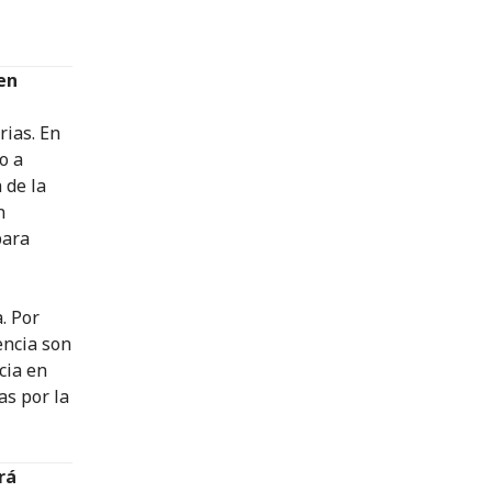
en
rias. En
o a
 de la
n
para
. Por
encia son
cia en
as por la
rá