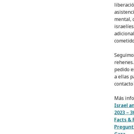
liberaci
asistenc
mental, 
israelíe
adiciona
cometido
Seguimos
rehenes.
pedido e
a ellas 
contacto
Más inf
Israel a
2023 – 
Facts & 
Pregunta
Gaza