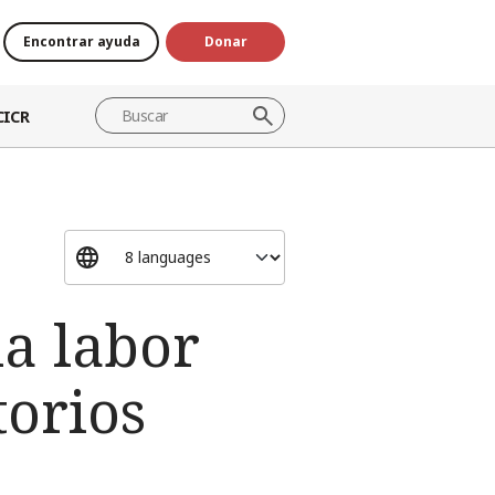
Encontrar ayuda
Donar
CICR
la labor
torios