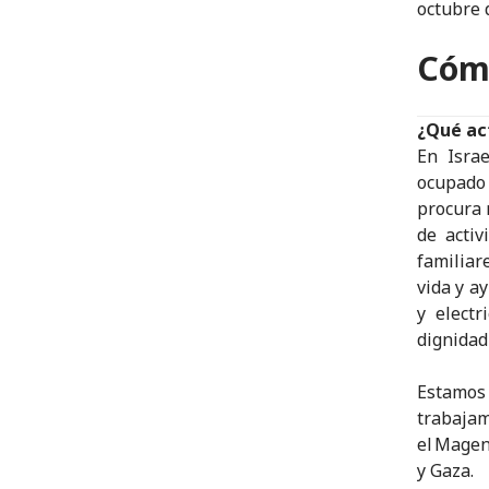
octubre 
Cóm
¿Qué act
En Israe
ocupado
procura 
de acti
familia
vida y a
y electr
dignidad
Estamos
trabaja
el Magen
y Gaza.