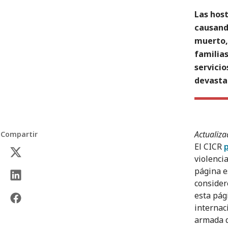
Las host
causand
muerto,
familias
servicio
devasta
Actualiza
Compartir
El CICR
violencia
página e
consider
esta pág
internaci
armada q