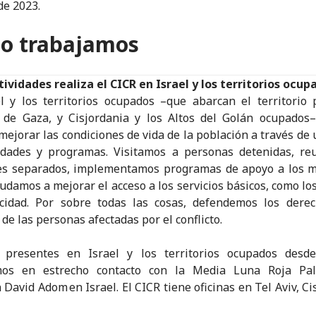
de 2023.
o trabajamos
ividades realiza el CICR en Israel y los territorios ocup
l y los territorios ocupados –que abarcan el territorio 
 de Gaza, y Cisjordania y los Altos del Golán ocupados–
mejorar las condiciones de vida de la población a través de 
vidades y programas. Visitamos a personas detenidas, re
res separados, implementamos programas de apoyo a los m
yudamos a mejorar el acceso a los servicios básicos, como lo
icidad. Por sobre todas las cosas, defendemos los dere
 de las personas afectadas por el conflicto.
 presentes en Israel y los territorios ocupados desd
mos en estrecho contacto con la Media Luna Roja Pal
 David Adom en Israel. El CICR tiene oficinas en Tel Aviv, Ci