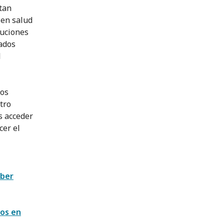
tan
 en salud
tuciones
ados
l
los
tro
s acceder
cer el
ober
vos en