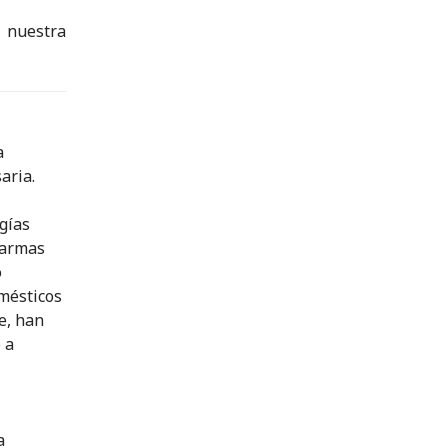
 nuestra
a
aria.
ugías
 armas
o
omésticos
e, han
 a
a