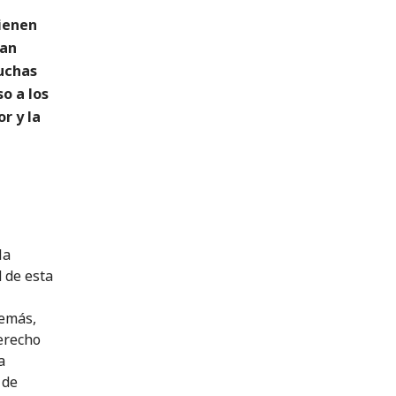
vienen
han
uchas
o a los
or y la
la
d de esta
demás,
erecho
a
 de