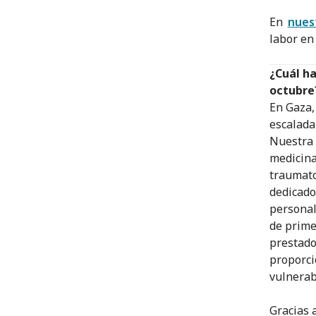
En
nues
labor en 
¿Cuál ha
octubre
En Gaza,
escalada
Nuestra 
medicina
traumato
dedicado
personal
de prime
prestado
proporci
vulnerab
Gracias 