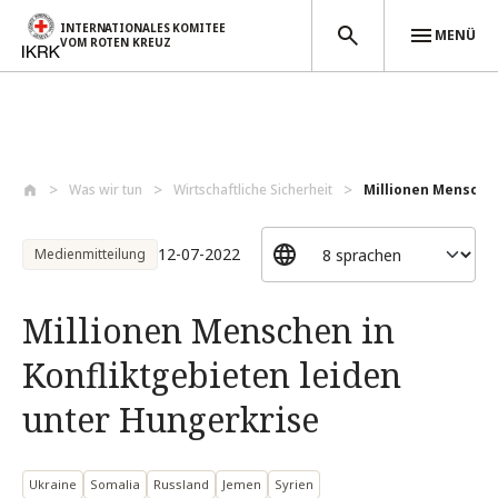
INTERNATIONALES KOMITEE
MENÜ
VOM ROTEN KREUZ
Direkt zum Inhalt
Was wir tun
Wirtschaftliche Sicherheit
Millionen Menschen 
12-07-2022
Medienmitteilung
Millionen Menschen in
Konfliktgebieten leiden
unter Hungerkrise
Ukraine
Somalia
Russland
Jemen
Syrien