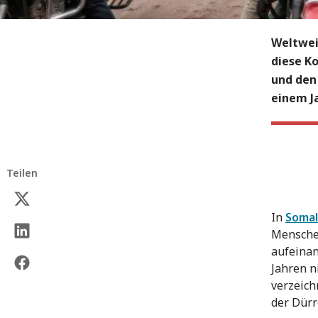
Weltweit
diese K
und den
einem J
Teilen
In
Somal
Menschen
aufeinan
Jahren n
verzeich
der Dürr