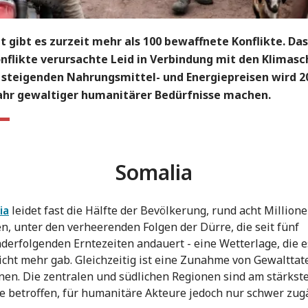
 gibt es zurzeit mehr als 100 bewaffnete Konflikte. Da
onflikte verursachte Leid in Verbindung mit den Klimas
 steigenden Nahrungsmittel- und Energiepreisen wird 2
ahr gewaltiger humanitärer Bedürfnisse machen.
Somalia
ia
leidet fast die Hälfte der Bevölkerung, rund acht Million
, unter den verheerenden Folgen der Dürre, die seit fünf
derfolgenden Erntezeiten andauert - eine Wetterlage, die es
icht mehr gab. Gleichzeitig ist eine Zunahme von Gewalttat
nen. Die zentralen und südlichen Regionen sind am stärkst
e betroffen, für humanitäre Akteure jedoch nur schwer zugä