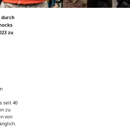
s durch
chocks
023 zu
en
 seit 40
en zu
en von
nglich.