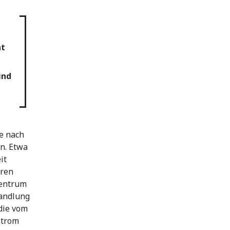
ht
ind
e nach
n. Etwa
it
hren
zentrum
handlung
die vom
strom