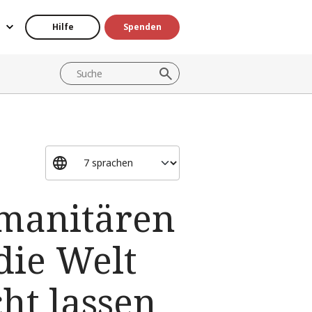
Hilfe
Spenden
umanitären
die Welt
ht lassen