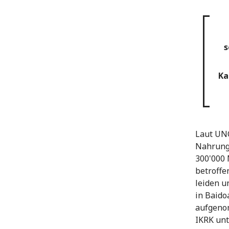
s
Ka
Laut UNO
Nahrung,
300'000 
betroffe
leiden u
in Baido
aufgenom
IKRK unt