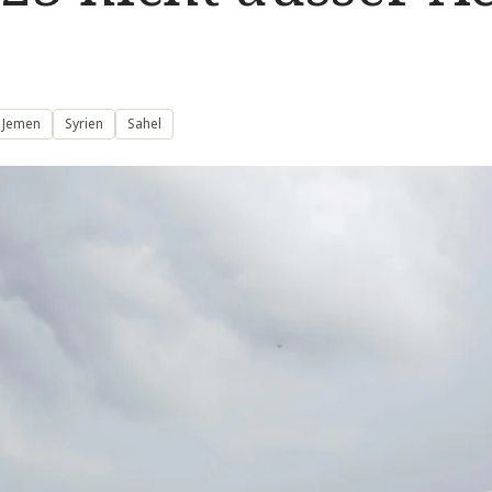
Jemen
Syrien
Sahel