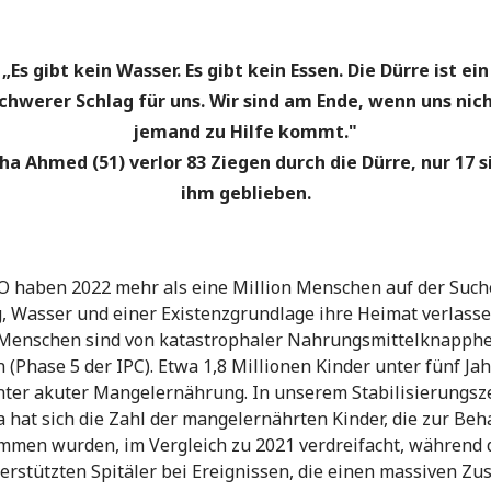
„Es gibt kein Wasser. Es gibt kein Essen. Die Dürre ist ein
chwerer Schlag für uns. Wir sind am Ende, wenn uns nic
jemand zu Hilfe kommt."
ha Ahmed (51) verlor 83 Ziegen durch die Dürre, nur 17 s
ihm geblieben.
 haben 2022 mehr als eine Million Menschen auf der Such
 Wasser und einer Existenzgrundlage ihre Heimat verlasse
Menschen sind von katastrophaler Nahrungsmittelknapphe
n (Phase 5 der IPC). Etwa 1,8 Millionen Kinder unter fünf Ja
nter akuter Mangelernährung. In unserem Stabilisierungs
a hat sich die Zahl der mangelernährten Kinder, die zur Be
men wurden, im Vergleich zu 2021 verdreifacht, während 
erstützten Spitäler bei Ereignissen, die einen massiven Zu