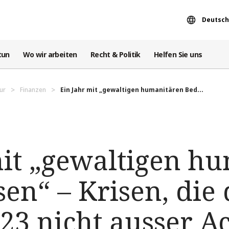
Deutsch
tun
Wo wir arbeiten
Recht & Politik
Helfen Sie uns
ur
Finanzen
Ein Jahr mit „gewaltigen humanitären Bed...
mit „gewaltigen h
en“ – Krisen, die 
23 nicht ausser Ac