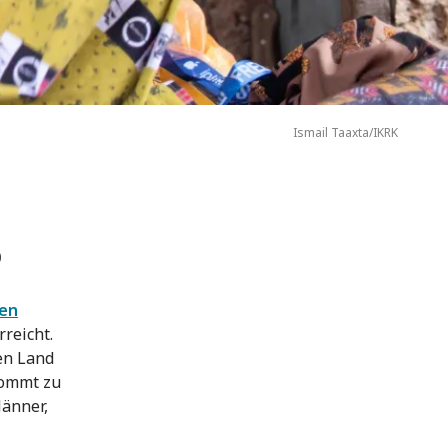
Ismail Taaxta/IKRK
o
en
reicht.
en Land
kommt zu
Männer,