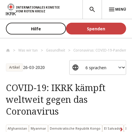
Direkt zum Inhalt
INTERNATIONALES KOMITEE
MENÜ
VOM ROTEN KREUZ
Hilfe
Spenden
Was wir tun
Gesundheit
Coronavirus: COVID-19-Pandemie
26-03-2020
Artikel
COVID-19: IKRK kämpft
weltweit gegen das
Coronavirus
Afghanistan
Myanmar
Demokratische Republik Kongo
El Salvador
Isr